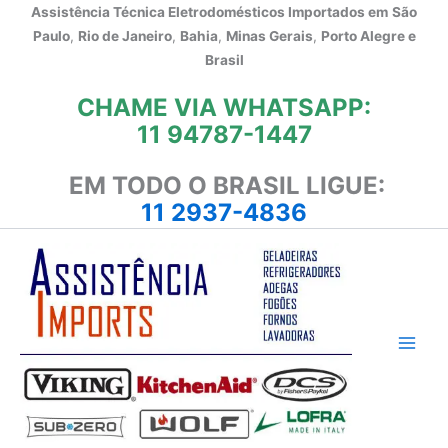
Ir
Assistência Técnica Eletrodomésticos Importados em
São
para
Paulo
,
Rio de Janeiro
,
Bahia
,
Minas Gerais
,
Porto Alegre e
o
Brasil
conteúdo
CHAME VIA WHATSAPP:
11 94787-1447
EM TODO O BRASIL LIGUE:
11 2937-4836