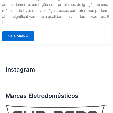
adequadamente, um fogão com problemas de ignição ou uma
máquina de lavar que vaza água, esses contratempos podem
afetar significativamente a qualidade de vida dos moradores. É
[…]
Conserto
Veja Mais »
de
Eletrodomésticos
Importados
em
Condomínios
de
Luxo
Condomínio
Aura
Instagram
Tijuca
Marcas Eletrodomésticos