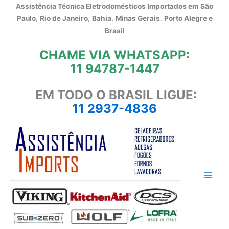
Ir
Assistência Técnica Eletrodomésticos Importados em
São
para
Paulo
,
Rio de Janeiro
,
Bahia
,
Minas Gerais
,
Porto Alegre e
o
Brasil
conteúdo
CHAME VIA WHATSAPP:
11 94787-1447
EM TODO O BRASIL LIGUE:
11 2937-4836