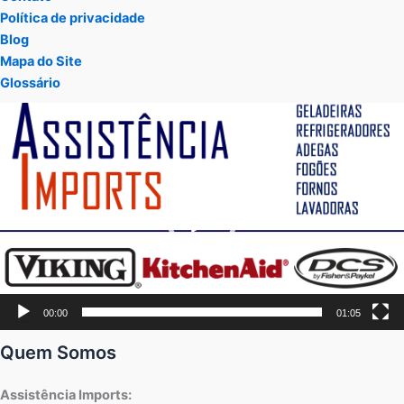
Política de privacidade
Blog
Mapa do Site
Glossário
Tocador
de
vídeo
00:00
01:05
Quem Somos
Assistência Imports: