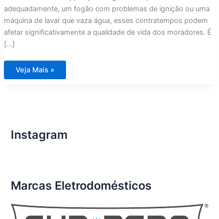
adequadamente, um fogão com problemas de ignição ou uma
máquina de lavar que vaza água, esses contratempos podem
afetar significativamente a qualidade de vida dos moradores. É
[…]
Conserto
Veja Mais »
de
Eletrodomésticos
Importados
em
Condomínios
de
Luxo
Condomínio
Aura
Instagram
Tijuca
Marcas Eletrodomésticos