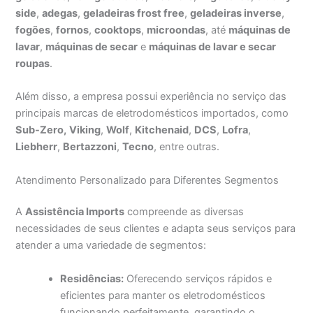
side
,
adegas
,
geladeiras frost free
,
geladeiras inverse
,
fogões
,
fornos
,
cooktops
,
microondas
, até
máquinas de
lavar
,
máquinas de secar
e
máquinas de lavar e secar
roupas
.
Além disso, a empresa possui experiência no serviço das
principais marcas de eletrodomésticos importados, como
Sub-Zero,
Viking
,
Wolf
,
Kitchenaid
,
DCS
,
Lofra
,
Liebherr
,
Bertazzoni
,
Tecno
, entre outras.
Atendimento Personalizado para Diferentes Segmentos
A
Assistência Imports
compreende as diversas
necessidades de seus clientes e adapta seus serviços para
atender a uma variedade de segmentos:
Residências:
Oferecendo serviços rápidos e
eficientes para manter os eletrodomésticos
funcionando perfeitamente, garantindo o