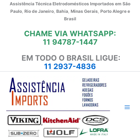
Ir
Assistência Técnica Eletrodomésticos Importados em
São
para
Paulo
,
Rio de Janeiro
,
Bahia
,
Minas Gerais
,
Porto Alegre e
o
Brasil
conteúdo
CHAME VIA WHATSAPP:
11 94787-1447
EM TODO O BRASIL LIGUE:
11 2937-4836