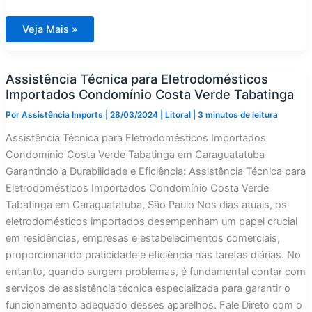
Assistência
Veja Mais »
Técnica
para
Eletrodomésticos
Importados
Assistência Técnica para Eletrodomésticos
Condomínio
Residencial
Importados Condomínio Costa Verde Tabatinga
Montanhas
Bem
Por
Assistência Imports
|
28/03/2024
|
Litoral
|
3 minutos de leitura
Te
Vi
Assistência Técnica para Eletrodomésticos Importados
Condomínio Costa Verde Tabatinga em Caraguatatuba
Garantindo a Durabilidade e Eficiência: Assistência Técnica para
Eletrodomésticos Importados Condomínio Costa Verde
Tabatinga em Caraguatatuba, São Paulo Nos dias atuais, os
eletrodomésticos importados desempenham um papel crucial
em residências, empresas e estabelecimentos comerciais,
proporcionando praticidade e eficiência nas tarefas diárias. No
entanto, quando surgem problemas, é fundamental contar com
serviços de assistência técnica especializada para garantir o
funcionamento adequado desses aparelhos. Fale Direto com o