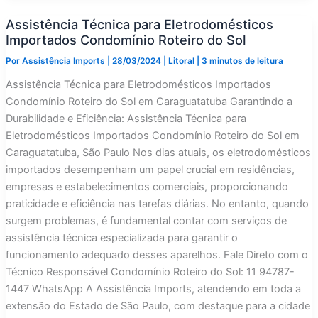
Eletrodomésticos
Importados
Assistência Técnica para Eletrodomésticos
Condomínio
Residencial
Importados Condomínio Roteiro do Sol
Vila
do
Por
Assistência Imports
|
28/03/2024
|
Litoral
|
3 minutos de leitura
Sol
Assistência Técnica para Eletrodomésticos Importados
Condomínio Roteiro do Sol em Caraguatatuba Garantindo a
Durabilidade e Eficiência: Assistência Técnica para
Eletrodomésticos Importados Condomínio Roteiro do Sol em
Caraguatatuba, São Paulo Nos dias atuais, os eletrodomésticos
importados desempenham um papel crucial em residências,
empresas e estabelecimentos comerciais, proporcionando
praticidade e eficiência nas tarefas diárias. No entanto, quando
surgem problemas, é fundamental contar com serviços de
assistência técnica especializada para garantir o
funcionamento adequado desses aparelhos. Fale Direto com o
Técnico Responsável Condomínio Roteiro do Sol: 11 94787-
1447 WhatsApp A Assistência Imports, atendendo em toda a
extensão do Estado de São Paulo, com destaque para a cidade