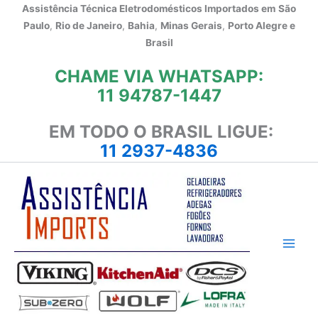
Ir
Assistência Técnica Eletrodomésticos Importados em
São
para
Paulo
,
Rio de Janeiro
,
Bahia
,
Minas Gerais
,
Porto Alegre e
o
Brasil
conteúdo
CHAME VIA WHATSAPP:
11 94787-1447
EM TODO O BRASIL LIGUE:
11 2937-4836