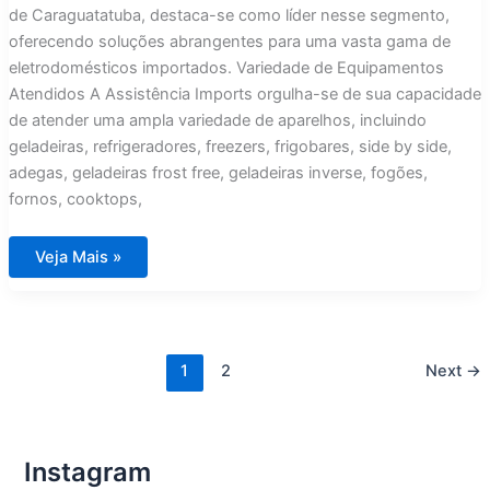
de Caraguatatuba, destaca-se como líder nesse segmento,
oferecendo soluções abrangentes para uma vasta gama de
eletrodomésticos importados. Variedade de Equipamentos
Atendidos A Assistência Imports orgulha-se de sua capacidade
de atender uma ampla variedade de aparelhos, incluindo
geladeiras, refrigeradores, freezers, frigobares, side by side,
adegas, geladeiras frost free, geladeiras inverse, fogões,
fornos, cooktops,
Assistência
Veja Mais »
Técnica
para
Eletrodomésticos
Importados
Condomínio
Cocanha
1
2
Next
→
Instagram