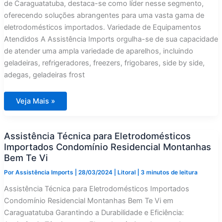
de Caraguatatuba, destaca-se como líder nesse segmento,
oferecendo soluções abrangentes para uma vasta gama de
eletrodomésticos importados. Variedade de Equipamentos
Atendidos A Assistência Imports orgulha-se de sua capacidade
de atender uma ampla variedade de aparelhos, incluindo
geladeiras, refrigeradores, freezers, frigobares, side by side,
adegas, geladeiras frost
Assistência
Veja Mais »
Técnica
para
Eletrodomésticos
Importados
Assistência Técnica para Eletrodomésticos
Condomínio
Roteiro
Importados Condomínio Residencial Montanhas
do
Sol
Bem Te Vi
Por
Assistência Imports
|
28/03/2024
|
Litoral
|
3 minutos de leitura
Assistência Técnica para Eletrodomésticos Importados
Condomínio Residencial Montanhas Bem Te Vi em
Caraguatatuba Garantindo a Durabilidade e Eficiência: