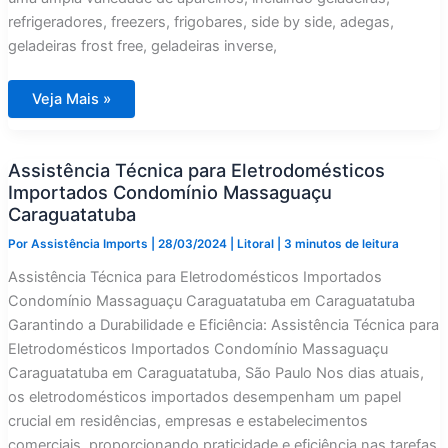
refrigeradores, freezers, frigobares, side by side, adegas,
geladeiras frost free, geladeiras inverse,
Assistência
Veja Mais »
Técnica
para
Eletrodomésticos
Importados
Assistência Técnica para Eletrodomésticos
Condomínio
Mococa
Importados Condomínio Massaguaçu
Caraguatatuba
Caraguatatuba
Por
Assistência Imports
|
28/03/2024
|
Litoral
|
3 minutos de leitura
Assistência Técnica para Eletrodomésticos Importados
Condomínio Massaguaçu Caraguatatuba em Caraguatatuba
Garantindo a Durabilidade e Eficiência: Assistência Técnica para
Eletrodomésticos Importados Condomínio Massaguaçu
Caraguatatuba em Caraguatatuba, São Paulo Nos dias atuais,
os eletrodomésticos importados desempenham um papel
crucial em residências, empresas e estabelecimentos
comerciais, proporcionando praticidade e eficiência nas tarefas