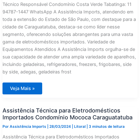
Técnico Responsável Condomínio Costa Verde Tabatinga: 11
94787-1447 WhatsApp A Assistência Imports, atendendo em
toda a extensão do Estado de São Paulo, com destaque para a
cidade de Caraguatatuba, destaca-se como líder nesse
segmento, oferecendo soluções abrangentes para uma vasta
gama de eletrodomésticos importados. Variedade de
Equipamentos Atendidos A Assistência Imports orgulha-se de
sua capacidade de atender uma ampla variedade de aparelhos,
incluindo geladeiras, refrigeradores, freezers, frigobares, side
by side, adegas, geladeiras frost
Assistência
Veja Mais »
Técnica
para
Eletrodomésticos
Importados
Assistência Técnica para Eletrodomésticos
Condomínio
Costa
Importados Condomínio Mococa Caraguatatuba
Verde
Tabatinga
Por
Assistência Imports
|
28/03/2024
|
Litoral
|
3 minutos de leitura
Assistência Técnica para Eletrodomésticos Importados