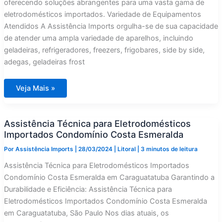
oferecendo soluções abrangentes para uma vasta gama de
eletrodomésticos importados. Variedade de Equipamentos
Atendidos A Assistência Imports orgulha-se de sua capacidade
de atender uma ampla variedade de aparelhos, incluindo
geladeiras, refrigeradores, freezers, frigobares, side by side,
adegas, geladeiras frost
Assistência
Veja Mais »
Técnica
para
Eletrodomésticos
Importados
Assistência Técnica para Eletrodomésticos
Condominio
Som
Importados Condomínio Costa Esmeralda
do
Mar
Por
Assistência Imports
|
28/03/2024
|
Litoral
|
3 minutos de leitura
Assistência Técnica para Eletrodomésticos Importados
Condomínio Costa Esmeralda em Caraguatatuba Garantindo a
Durabilidade e Eficiência: Assistência Técnica para
Eletrodomésticos Importados Condomínio Costa Esmeralda
em Caraguatatuba, São Paulo Nos dias atuais, os