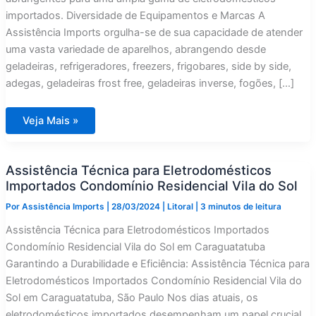
importados. Diversidade de Equipamentos e Marcas A
Assistência Imports orgulha-se de sua capacidade de atender
uma vasta variedade de aparelhos, abrangendo desde
geladeiras, refrigeradores, freezers, frigobares, side by side,
adegas, geladeiras frost free, geladeiras inverse, fogões, […]
Assistência
Veja Mais »
Eletrodomésticos
Importados
em
São
Assistência Técnica para Eletrodomésticos
José
dos
Importados Condomínio Residencial Vila do Sol
Campos
Por
Assistência Imports
|
28/03/2024
|
Litoral
|
3 minutos de leitura
Assistência Técnica para Eletrodomésticos Importados
Condomínio Residencial Vila do Sol em Caraguatatuba
Garantindo a Durabilidade e Eficiência: Assistência Técnica para
Eletrodomésticos Importados Condomínio Residencial Vila do
Sol em Caraguatatuba, São Paulo Nos dias atuais, os
eletrodomésticos importados desempenham um papel crucial