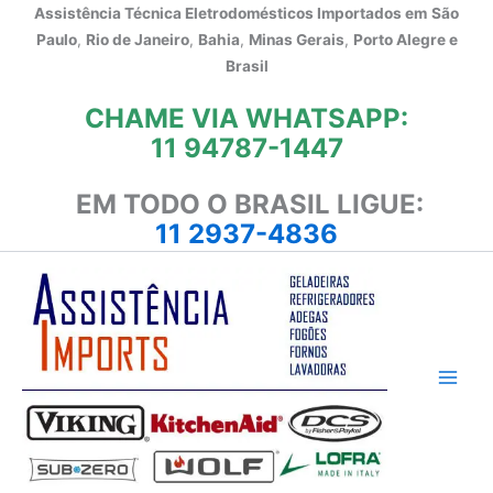
Ir
Assistência Técnica Eletrodomésticos Importados em
São
para
Paulo
,
Rio de Janeiro
,
Bahia
,
Minas Gerais
,
Porto Alegre e
o
Brasil
conteúdo
CHAME VIA WHATSAPP:
11 94787-1447
EM TODO O BRASIL LIGUE:
11 2937-4836