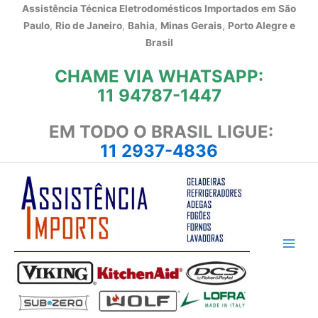
Ir
Assistência Técnica Eletrodomésticos Importados em
São
para
Paulo
,
Rio de Janeiro
,
Bahia
,
Minas Gerais
,
Porto Alegre e
o
Brasil
conteúdo
CHAME VIA WHATSAPP:
11 94787-1447
EM TODO O BRASIL LIGUE:
11 2937-4836