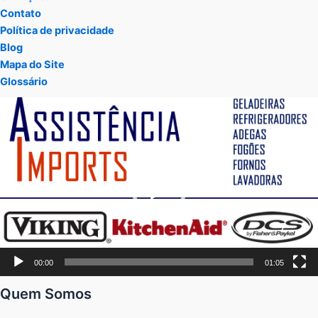
Contato
Política de privacidade
Blog
Mapa do Site
Glossário
Tocador
de
vídeo
00:00
01:05
Quem Somos