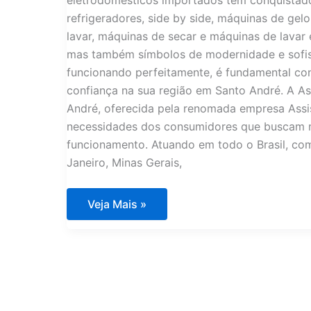
eletrodomésticos importados têm conquistado 
refrigeradores, side by side, máquinas de gel
lavar, máquinas de secar e máquinas de lavar 
mas também símbolos de modernidade e sofist
funcionando perfeitamente, é fundamental con
confiança na sua região em Santo André. A A
André, oferecida pela renomada empresa Assi
necessidades dos consumidores que buscam m
funcionamento. Atuando em todo o Brasil, com
Janeiro, Minas Gerais,
Assistência
Veja Mais »
Técnica
Eletrodomésticos
Importados
Santo
André