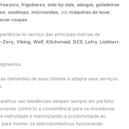
freezers
,
frigobares
,
side by side
,
adegas
,
geladeiras
nos
,
cooktops
,
microondas
, até
máquinas de lavar
,
secar roupas
.
eriência no serviço das principais marcas de
-Zero,
Viking
,
Wolf
,
Kitchenaid
,
DCS
,
Lofra
,
Liebherr
,
Segmentos
tas demandas de seus clientes e adapta seus serviços
:
arelhos nas residências estejam sempre em perfeito
ionando conforto e conveniência para os moradores.
 inatividade e maximizando a produtividade ao
es para manter os eletrodomésticos funcionando