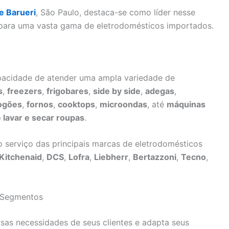
e Barueri
, São Paulo, destaca-se como líder nesse
para uma vasta gama de eletrodomésticos importados.
apacidade de atender uma ampla variedade de
s
,
freezers
,
frigobares
,
side by side
,
adegas
,
ogões
,
fornos
,
cooktops
,
microondas
, até
máquinas
 lavar e secar roupas
.
o serviço das principais marcas de eletrodomésticos
Kitchenaid
,
DCS
,
Lofra
,
Liebherr
,
Bertazzoni
,
Tecno
,
s Segmentos
as necessidades de seus clientes e adapta seus