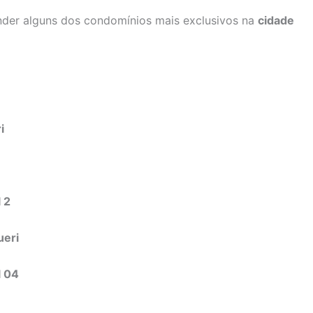
ender alguns dos condomínios mais exclusivos na
cidade
i
 2
ueri
l 04