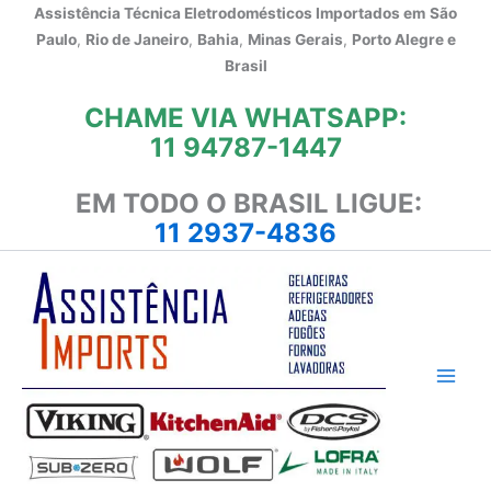
Ir
Assistência Técnica Eletrodomésticos Importados em
São
para
Paulo
,
Rio de Janeiro
,
Bahia
,
Minas Gerais
,
Porto Alegre e
o
Brasil
conteúdo
CHAME VIA WHATSAPP:
11 94787-1447
EM TODO O BRASIL LIGUE:
11 2937-4836