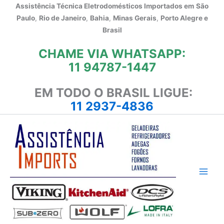
Ir
Assistência Técnica Eletrodomésticos Importados em
São
para
Paulo
,
Rio de Janeiro
,
Bahia
,
Minas Gerais
,
Porto Alegre e
o
Brasil
conteúdo
CHAME VIA WHATSAPP:
11 94787-1447
EM TODO O BRASIL LIGUE:
11 2937-4836