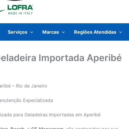
Serviços
Marcas
Regiões Atendidas
Geladeira Importada Aperibé
ribé – Rio de Janeiro
anutenção Especializada
lizada para Geladeiras Importadas em Aperibé
king
,
Bosch
, e
GE
Monogram
, são conhecidas por sua