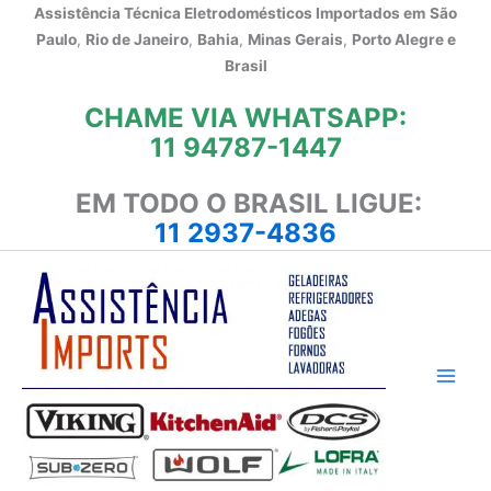
Ir
Assistência Técnica Eletrodomésticos Importados em
São
para
Paulo
,
Rio de Janeiro
,
Bahia
,
Minas Gerais
,
Porto Alegre e
o
Brasil
conteúdo
CHAME VIA WHATSAPP:
11 94787-1447
EM TODO O BRASIL LIGUE:
11 2937-4836