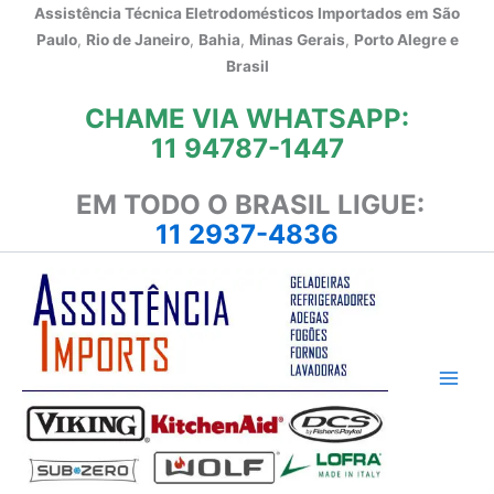
Ir
Assistência Técnica Eletrodomésticos Importados em
São
para
Paulo
,
Rio de Janeiro
,
Bahia
,
Minas Gerais
,
Porto Alegre e
o
Brasil
conteúdo
CHAME VIA WHATSAPP:
11 94787-1447
EM TODO O BRASIL LIGUE:
11 2937-4836