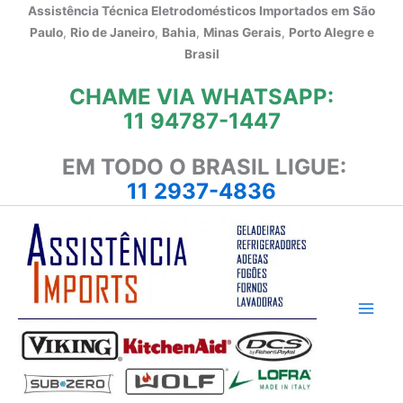
Ir
Assistência Técnica Eletrodomésticos Importados em
São
para
Paulo
,
Rio de Janeiro
,
Bahia
,
Minas Gerais
,
Porto Alegre e
o
Brasil
conteúdo
CHAME VIA WHATSAPP:
11 94787-1447
EM TODO O BRASIL LIGUE:
11 2937-4836