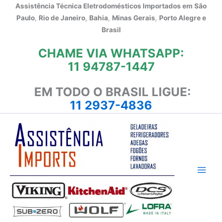
Ir
Assistência Técnica Eletrodomésticos Importados em
São
para
Paulo
,
Rio de Janeiro
,
Bahia
,
Minas Gerais
,
Porto Alegre e
o
Brasil
conteúdo
CHAME VIA WHATSAPP:
11 94787-1447
EM TODO O BRASIL LIGUE:
11 2937-4836