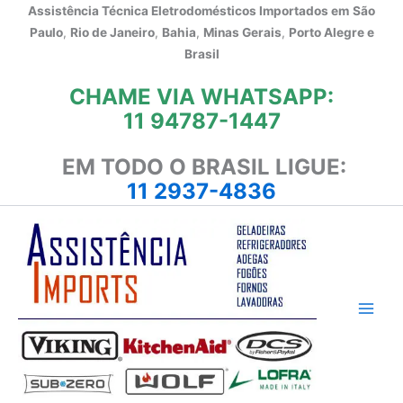
Ir
Assistência Técnica Eletrodomésticos Importados em
São
para
Paulo
,
Rio de Janeiro
,
Bahia
,
Minas Gerais
,
Porto Alegre e
o
Brasil
conteúdo
CHAME VIA WHATSAPP:
11 94787-1447
EM TODO O BRASIL LIGUE:
11 2937-4836