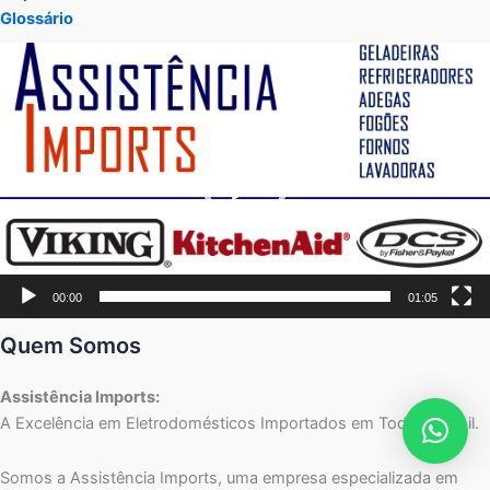
Glossário
Tocador
de
vídeo
00:00
01:05
Quem Somos
Assistência Imports:
A Excelência em Eletrodomésticos Importados em Todo o Brasil.
Somos a Assistência Imports, uma empresa especializada em