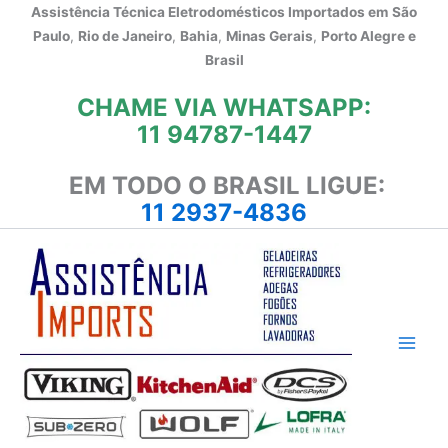
Ir
Assistência Técnica Eletrodomésticos Importados em
São
para
Paulo
,
Rio de Janeiro
,
Bahia
,
Minas Gerais
,
Porto Alegre e
o
Brasil
conteúdo
CHAME VIA WHATSAPP:
11 94787-1447
EM TODO O BRASIL LIGUE:
11 2937-4836