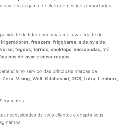
ra uma vasta gama de eletrodomésticos importados.
apacidade de lidar com uma ampla variedade de
efrigeradores
,
freezers
,
frigobares
,
side by side
,
nverse
,
fogões
,
fornos
,
cooktops
,
microondas
, até
quinas de lavar e secar roupas
.
eriência no serviço das principais marcas de
-Zero
,
Viking
,
Wolf
,
Kitchenaid
,
DCS
,
Lofra
,
Liebherr
,
s Segmentos
tas necessidades de seus clientes e adapta seus
segmentos: