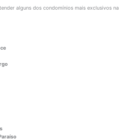
atender alguns dos condomínios mais exclusivos na
nce
rgo
s
Paraíso