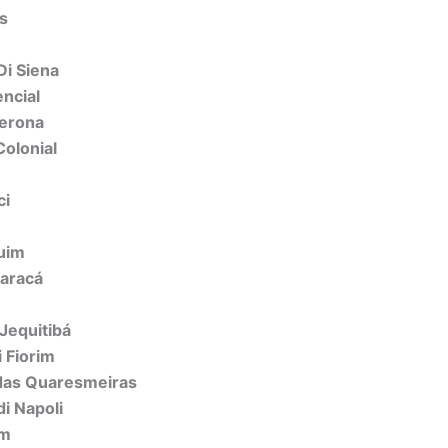
s
Di Siena
ncial
Verona
olonial
ci
uim
maracá
Jequitibá
 Fiorim
das Quaresmeiras
i Napoli
um