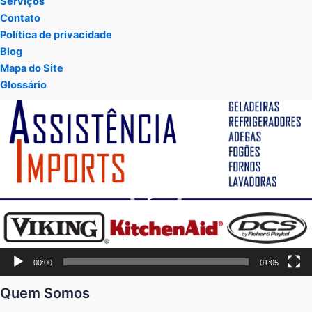
Serviços
Contato
Política de privacidade
Blog
Mapa do Site
Glossário
Tocador
de
vídeo
00:00
01:05
Quem Somos