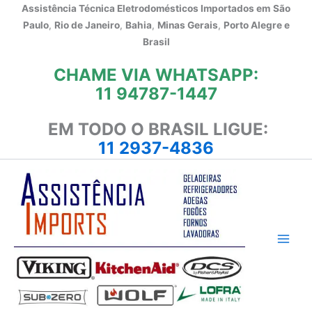
Ir
Assistência Técnica Eletrodomésticos Importados em
São
para
Paulo
,
Rio de Janeiro
,
Bahia
,
Minas Gerais
,
Porto Alegre e
o
Brasil
conteúdo
CHAME VIA WHATSAPP:
11 94787-1447
EM TODO O BRASIL LIGUE:
11 2937-4836