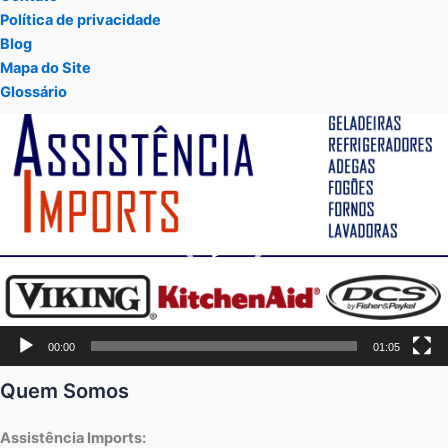
Política de privacidade
Blog
Mapa do Site
Glossário
Tocador
de
vídeo
00:00
01:05
Quem Somos
Assistência Imports: