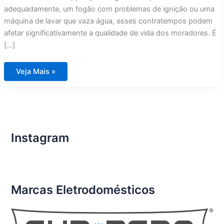
adequadamente, um fogão com problemas de ignição ou uma
máquina de lavar que vaza água, esses contratempos podem
afetar significativamente a qualidade de vida dos moradores. É
[…]
Conserto
Veja Mais »
de
Eletrodomésticos
Importados
em
Condomínios
de
Luxo
Condomínio
Aura
Instagram
Tijuca
Marcas Eletrodomésticos