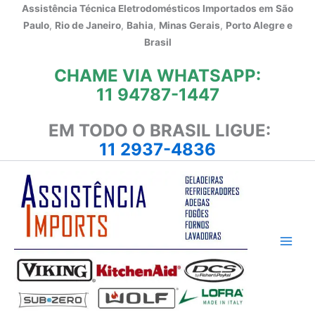
Ir
Assistência Técnica Eletrodomésticos Importados em
São
para
Paulo
,
Rio de Janeiro
,
Bahia
,
Minas Gerais
,
Porto Alegre e
o
Brasil
conteúdo
CHAME VIA WHATSAPP:
11 94787-1447
EM TODO O BRASIL LIGUE:
11 2937-4836