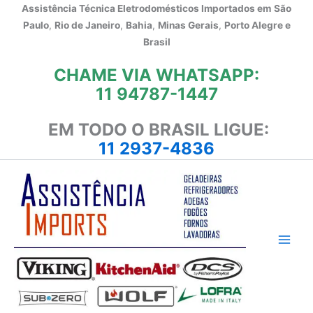
Ir
Assistência Técnica Eletrodomésticos Importados em
São
para
Paulo
,
Rio de Janeiro
,
Bahia
,
Minas Gerais
,
Porto Alegre e
o
Brasil
conteúdo
CHAME VIA WHATSAPP:
11 94787-1447
EM TODO O BRASIL LIGUE:
11 2937-4836