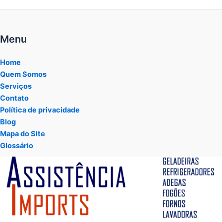
Menu
Home
Quem Somos
Serviços
Contato
Política de privacidade
Blog
Mapa do Site
Glossário
Tocador
de
vídeo