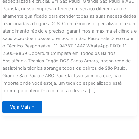
especializada é crucial. Em São Paulo, Grande São Paulo e ABC
Paulista, nossa empresa oferece um serviço diferenciado e
altamente qualificado para atender todas as suas necessidades
relacionadas a fogões DCS. Com técnicos especializados e um
atendimento rápido e preciso, garantimos a máxima eficiência e
satisfação dos nossos clientes. Em São Paulo Fale Direto com
o Técnico Responsável: 11 94787-1447 WhatsApp FIXO: 11
2600-9859 Cobertura Completa em Todos os Bairros
Assistência Técnica Fogão DCS Santo Amaro, nossa rede de
assistência técnica abrange todos os bairros de São Paulo,
Grande São Paulo e ABC Paulista. Isso significa que, não
importa onde você esteja, um técnico especializado está
pronto para atendê-lo com a rapidez e a […]
Assistência
Veja Mais »
Técnica
Fogão
DCS
Santo
Amaro