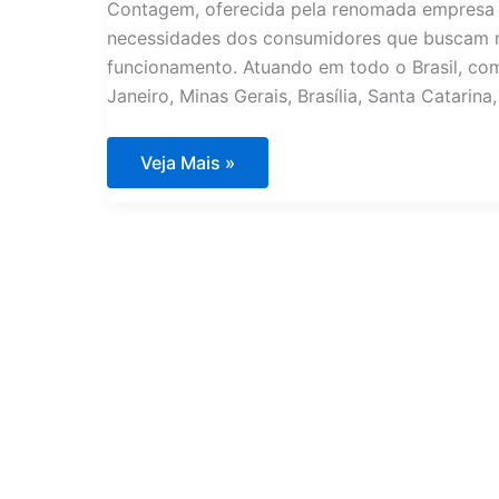
Contagem, oferecida pela renomada empresa 
necessidades dos consumidores que buscam m
funcionamento. Atuando em todo o Brasil, com
Janeiro, Minas Gerais, Brasília, Santa Catarina,
Assistência
Veja Mais »
Técnica
Eletrodomésticos
Importados
Contagem