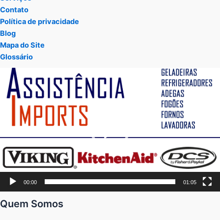
Contato
Política de privacidade
Blog
Mapa do Site
Glossário
Tocador
de
vídeo
00:00
01:05
Quem Somos