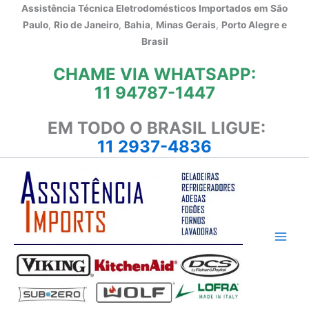
Ir
Assistência Técnica Eletrodomésticos Importados em
São
para
Paulo
,
Rio de Janeiro
,
Bahia
,
Minas Gerais
,
Porto Alegre e
o
Brasil
conteúdo
CHAME VIA WHATSAPP:
11 94787-1447
EM TODO O BRASIL LIGUE:
11 2937-4836