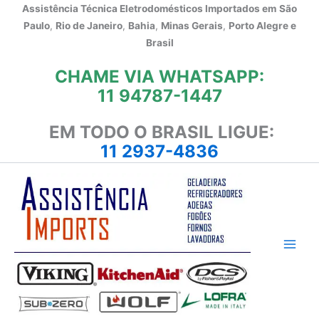
Ir
Assistência Técnica Eletrodomésticos Importados em
São
para
Paulo
,
Rio de Janeiro
,
Bahia
,
Minas Gerais
,
Porto Alegre e
o
Brasil
conteúdo
CHAME VIA WHATSAPP:
11 94787-1447
EM TODO O BRASIL LIGUE:
11 2937-4836