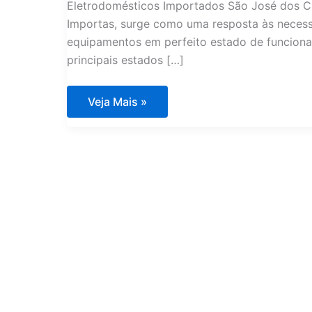
Eletrodomésticos Importados São José dos C
Importas, surge como uma resposta às neces
equipamentos em perfeito estado de funciona
principais estados […]
Assistência
Veja Mais »
Técnica
Eletrodomésticos
Importados
São
José
dos
Campos