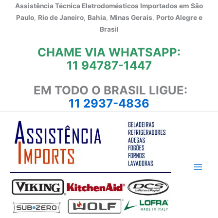
Ir
Assistência Técnica Eletrodomésticos Importados em
São
para
Paulo
,
Rio de Janeiro
,
Bahia
,
Minas Gerais
,
Porto Alegre e
o
Brasil
conteúdo
CHAME VIA WHATSAPP:
11 94787-1447
EM TODO O BRASIL LIGUE:
11 2937-4836