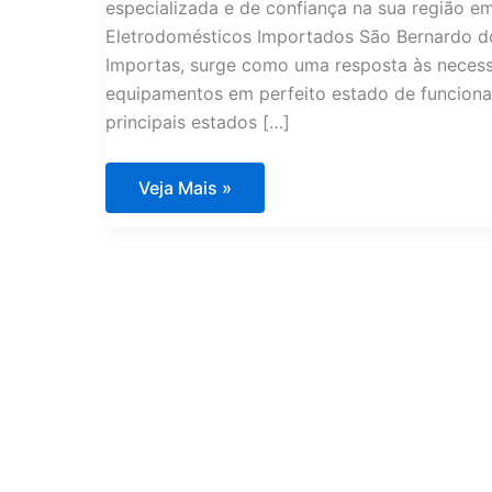
especializada e de confiança na sua região 
Eletrodomésticos Importados São Bernardo d
Importas, surge como uma resposta às neces
equipamentos em perfeito estado de funciona
principais estados […]
Assistência
Veja Mais »
Técnica
Eletrodomésticos
Importados
São
Bernardo
do
Campo