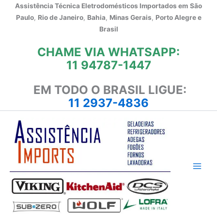
Ir
Assistência Técnica Eletrodomésticos Importados em
São
para
Paulo
,
Rio de Janeiro
,
Bahia
,
Minas Gerais
,
Porto Alegre e
o
Brasil
conteúdo
CHAME VIA WHATSAPP:
11 94787-1447
EM TODO O BRASIL LIGUE:
11 2937-4836