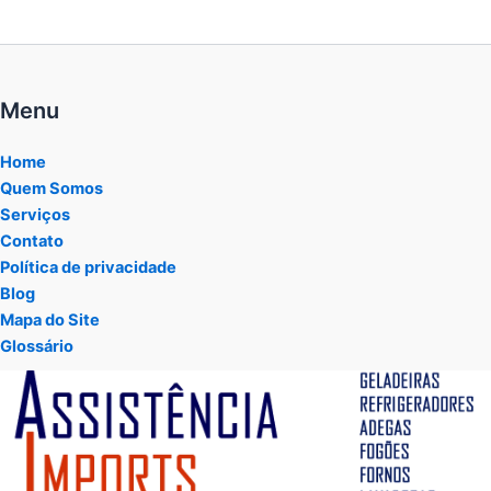
Menu
Home
Quem Somos
Serviços
Contato
Política de privacidade
Blog
Mapa do Site
Glossário
Tocador
de
vídeo