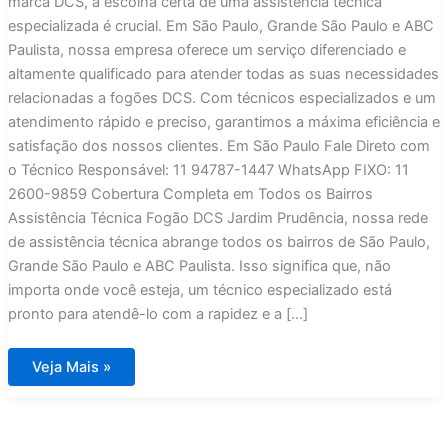
marca DCS, a escolha certa de uma assistência técnica
especializada é crucial. Em São Paulo, Grande São Paulo e ABC
Paulista, nossa empresa oferece um serviço diferenciado e
altamente qualificado para atender todas as suas necessidades
relacionadas a fogões DCS. Com técnicos especializados e um
atendimento rápido e preciso, garantimos a máxima eficiência e
satisfação dos nossos clientes. Em São Paulo Fale Direto com
o Técnico Responsável: 11 94787-1447 WhatsApp FIXO: 11
2600-9859 Cobertura Completa em Todos os Bairros
Assistência Técnica Fogão DCS Jardim Prudência, nossa rede
de assistência técnica abrange todos os bairros de São Paulo,
Grande São Paulo e ABC Paulista. Isso significa que, não
importa onde você esteja, um técnico especializado está
pronto para atendê-lo com a rapidez e a […]
Assistência
Veja Mais »
Técnica
Fogão
DCS
Jardim
Prudência