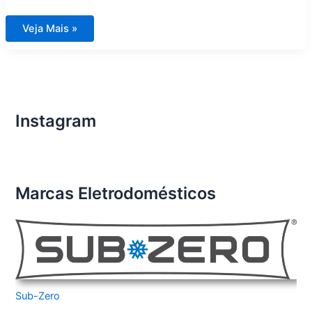
Assistência
Veja Mais »
Técnica
para
Eletrodomésticos
Importados
em
Campinas
Instagram
Marcas Eletrodomésticos
Sub-Zero