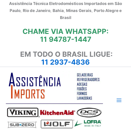
Ir
Assistência Técnica Eletrodomésticos Importados em
São
para
Paulo
,
Rio de Janeiro
,
Bahia
,
Minas Gerais
,
Porto Alegre e
o
Brasil
conteúdo
CHAME VIA WHATSAPP:
11 94787-1447
EM TODO O BRASIL LIGUE:
11 2937-4836