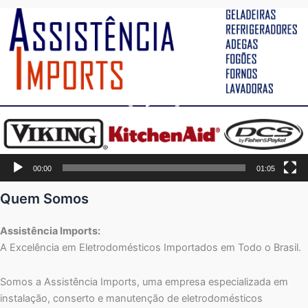
Tocador
de
vídeo
00:00
01:05
Quem Somos
Assistência Imports:
A Excelência em Eletrodomésticos Importados em Todo o Brasil.
Somos a Assistência Imports, uma empresa especializada em
instalação, conserto e manutenção de eletrodomésticos