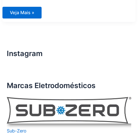
Assistência
Veja Mais »
Técnica
para
Eletrodomésticos
Importados
em
Campinas
Instagram
Marcas Eletrodomésticos
Sub-Zero