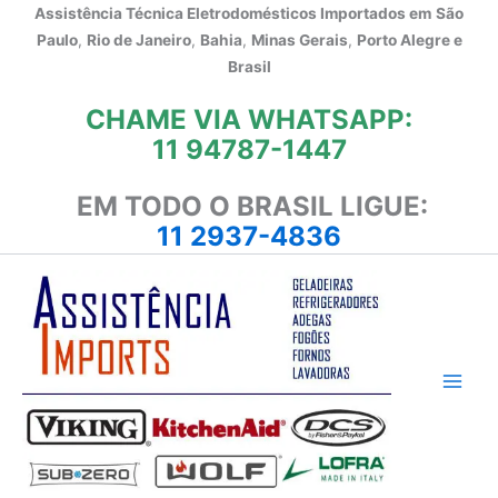
Ir
Assistência Técnica Eletrodomésticos Importados em
São
para
Paulo
,
Rio de Janeiro
,
Bahia
,
Minas Gerais
,
Porto Alegre e
o
Brasil
conteúdo
CHAME VIA WHATSAPP:
11 94787-1447
EM TODO O BRASIL LIGUE:
11 2937-4836