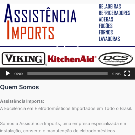
Tocador
de
vídeo
00:00
01:05
Quem Somos
Assistência Imports:
A Excelência em Eletrodomésticos Importados em Todo o Brasil.
Somos a Assistência Imports, uma empresa especializada em
instalação, conserto e manutenção de eletrodomésticos