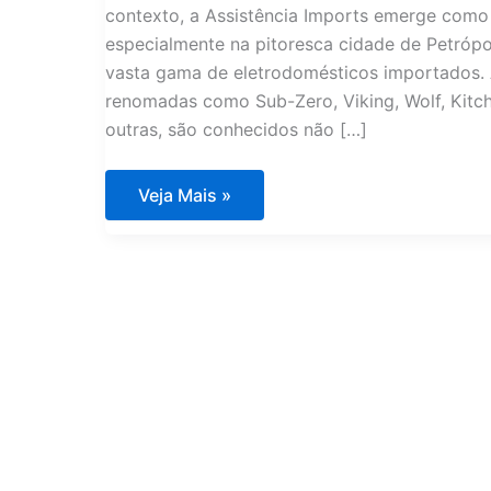
contexto, a Assistência Imports emerge como 
especialmente na pitoresca cidade de Petrópo
vasta gama de eletrodomésticos importados. 
renomadas como Sub-Zero, Viking, Wolf, Kitche
outras, são conhecidos não […]
Assistência
Veja Mais »
Técnica
Eletrodomésticos
Importados
Petrópolis