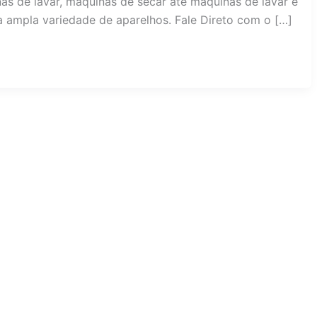
as de lavar, máquinas de secar até máquinas de lavar e
a ampla variedade de aparelhos. Fale Direto com o […]