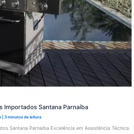
os Importados Santana Parnaíba
o
|
3 minutos de leitura
dos Santana Parnaíba Excelência em Assistência Técnica