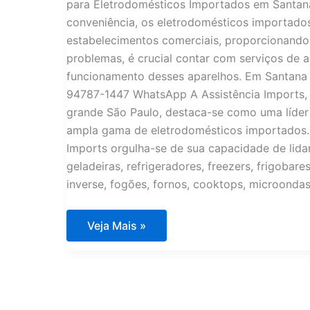
para Eletrodomésticos Importados em Santana
conveniência, os eletrodomésticos importado
estabelecimentos comerciais, proporcionando 
problemas, é crucial contar com serviços de a
funcionamento desses aparelhos. Em Santana 
94787-1447 WhatsApp A Assistência Imports, 
grande São Paulo, destaca-se como uma líder
ampla gama de eletrodomésticos importados.
Imports orgulha-se de sua capacidade de lid
geladeiras, refrigeradores, freezers, frigobares
inverse, fogões, fornos, cooktops, microonda
Assistência
Veja Mais »
Técnica
Eletrodomésticos
Importados
Santana
Parnaíba