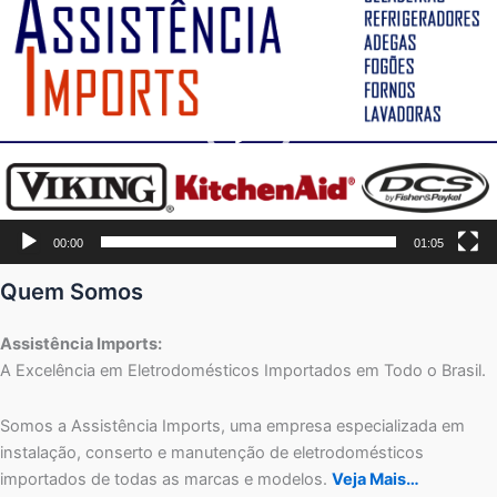
de
vídeo
00:00
01:05
Quem Somos
Assistência Imports:
A Excelência em Eletrodomésticos Importados em Todo o Brasil.
Somos a Assistência Imports, uma empresa especializada em
instalação, conserto e manutenção de eletrodomésticos
importados de todas as marcas e modelos.
Veja Mais…