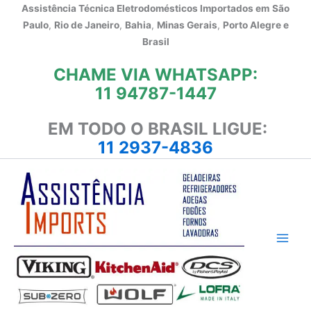
Ir
Assistência Técnica Eletrodomésticos Importados em
São
para
Paulo
,
Rio de Janeiro
,
Bahia
,
Minas Gerais
,
Porto Alegre e
o
Brasil
conteúdo
CHAME VIA WHATSAPP:
11 94787-1447
EM TODO O BRASIL LIGUE:
11 2937-4836