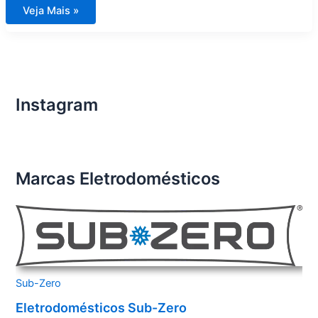
Assistência
Veja Mais »
Técnica
para
Eletrodomésticos
Importados
em
Caraguatatuba
Instagram
Marcas Eletrodomésticos
Sub-Zero
Eletrodomésticos Sub-Zero