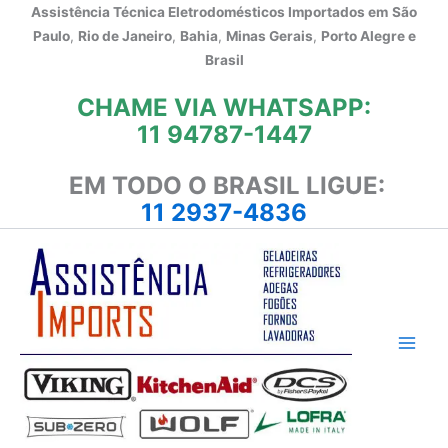
Ir
Assistência Técnica Eletrodomésticos Importados em
São
para
Paulo
,
Rio de Janeiro
,
Bahia
,
Minas Gerais
,
Porto Alegre e
o
Brasil
conteúdo
CHAME VIA WHATSAPP:
11 94787-1447
EM TODO O BRASIL LIGUE:
11 2937-4836