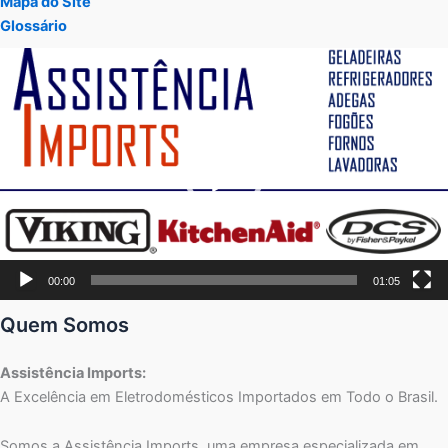
Mapa do Site
Glossário
Tocador
de
vídeo
00:00
01:05
Quem Somos
Assistência Imports:
A Excelência em Eletrodomésticos Importados em Todo o Brasil.
Somos a Assistência Imports, uma empresa especializada em