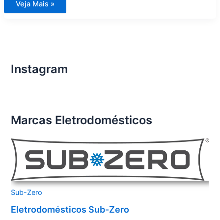
Assistência
Veja Mais »
Técnica
Eletrodomésticos
Importados
Petrópolis
Instagram
Marcas Eletrodomésticos
Sub-Zero
Eletrodomésticos Sub-Zero