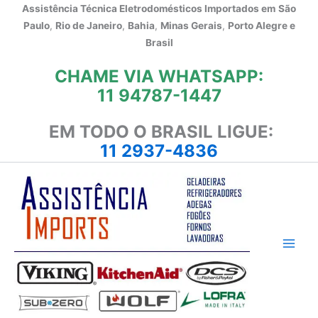
Ir
Assistência Técnica Eletrodomésticos Importados em
São
para
Paulo
,
Rio de Janeiro
,
Bahia
,
Minas Gerais
,
Porto Alegre e
o
Brasil
conteúdo
CHAME VIA WHATSAPP:
11 94787-1447
EM TODO O BRASIL LIGUE:
11 2937-4836