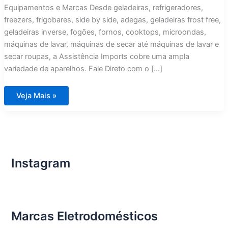
Equipamentos e Marcas Desde geladeiras, refrigeradores,
freezers, frigobares, side by side, adegas, geladeiras frost free,
geladeiras inverse, fogões, fornos, cooktops, microondas,
máquinas de lavar, máquinas de secar até máquinas de lavar e
secar roupas, a Assistência Imports cobre uma ampla
variedade de aparelhos. Fale Direto com o […]
Assistência
Veja Mais »
Técnica
para
Eletrodomésticos
Importados
em
Angra
dos
Reis,
Rio
Instagram
de
Janeiro
Marcas Eletrodomésticos