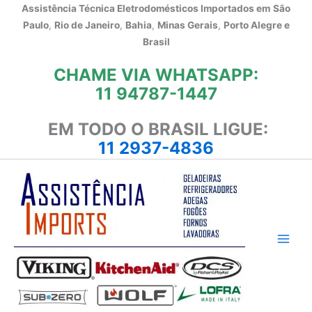
Ir
Assistência Técnica Eletrodomésticos Importados em
São
para
Paulo
,
Rio de Janeiro
,
Bahia
,
Minas Gerais
,
Porto Alegre e
o
Brasil
conteúdo
CHAME VIA WHATSAPP:
11 94787-1447
EM TODO O BRASIL LIGUE:
11 2937-4836