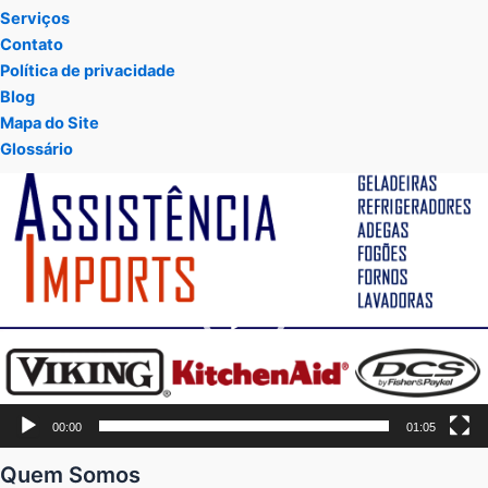
Serviços
Contato
Política de privacidade
Blog
Mapa do Site
Glossário
Tocador
de
vídeo
00:00
01:05
Quem Somos