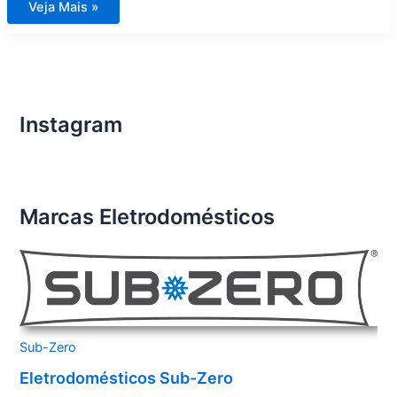
Assistência
Veja Mais »
Técnica
Eletrodomésticos
Importados
Petrópolis
Instagram
Marcas Eletrodomésticos
Sub-Zero
Eletrodomésticos Sub-Zero