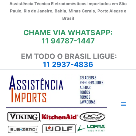
Ir
Assistência Técnica Eletrodomésticos Importados em
São
para
Paulo
,
Rio de Janeiro
,
Bahia
,
Minas Gerais
,
Porto Alegre e
o
Brasil
conteúdo
CHAME VIA WHATSAPP:
11 94787-1447
EM TODO O BRASIL LIGUE:
11 2937-4836