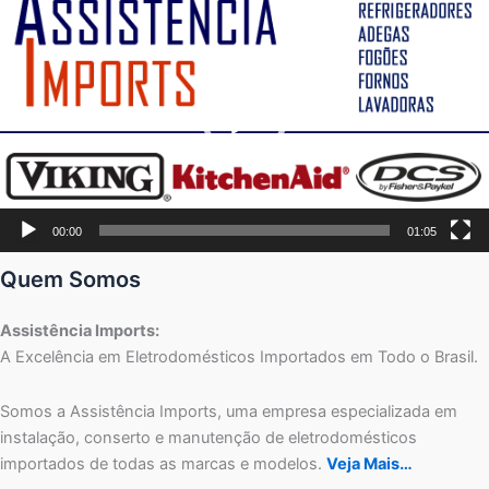
de
vídeo
00:00
01:05
Quem Somos
Assistência Imports:
A Excelência em Eletrodomésticos Importados em Todo o Brasil.
Somos a Assistência Imports, uma empresa especializada em
instalação, conserto e manutenção de eletrodomésticos
importados de todas as marcas e modelos.
Veja Mais…