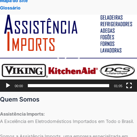
Mapa do Site
Glossário
Tocador
de
vídeo
00:00
01:05
Quem Somos
Assistência Imports:
A Excelência em Eletrodomésticos Importados em Todo o Brasil.
Somos a Assistência Imports, uma empresa especializada em