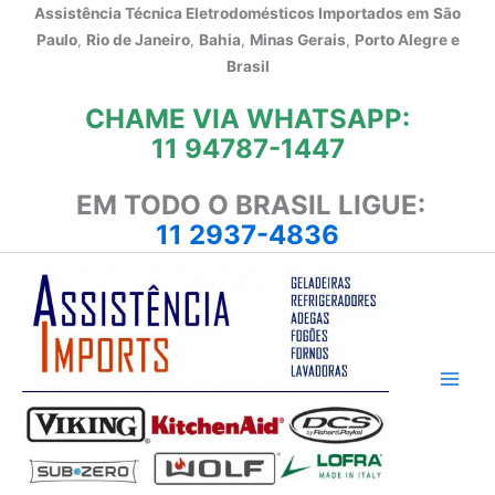
Ir
Assistência Técnica Eletrodomésticos Importados em
São
para
Paulo
,
Rio de Janeiro
,
Bahia
,
Minas Gerais
,
Porto Alegre e
o
Brasil
conteúdo
CHAME VIA WHATSAPP:
11 94787-1447
EM TODO O BRASIL LIGUE:
11 2937-4836