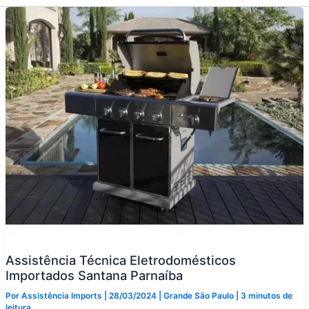
Assistência Técnica Eletrodomésticos
Importados Santana Parnaíba
Por
Assistência Imports
|
28/03/2024
|
Grande São Paulo
|
3 minutos de
leitura