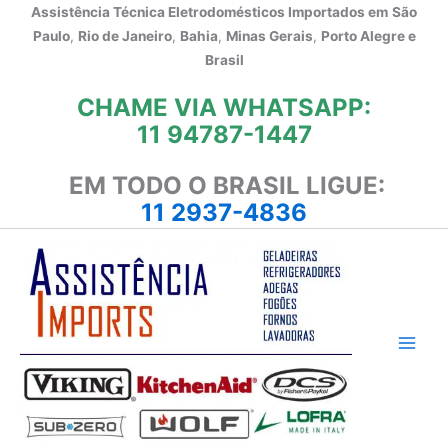
Ir
Assistência Técnica Eletrodomésticos Importados em
São
para
Paulo
,
Rio de Janeiro
,
Bahia
,
Minas Gerais
,
Porto Alegre e
o
Brasil
conteúdo
CHAME VIA WHATSAPP:
11 94787-1447
EM TODO O BRASIL LIGUE:
11 2937-4836