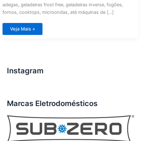
adegas, geladeiras frost free, geladeiras inverse, fogões,
fornos, cooktops, microondas, até máquinas de […]
Assistência
Veja Mais »
Técnica
Eletrodomésticos
Importados
Santana
Parnaíba
Instagram
Marcas Eletrodomésticos