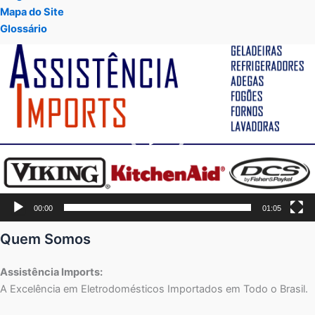
Mapa do Site
Glossário
Tocador
de
vídeo
00:00
01:05
Quem Somos
Assistência Imports:
A Excelência em Eletrodomésticos Importados em Todo o Brasil.