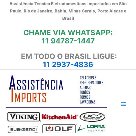
Ir
Assistência Técnica Eletrodomésticos Importados em
São
para
Paulo
,
Rio de Janeiro
,
Bahia
,
Minas Gerais
,
Porto Alegre e
o
Brasil
conteúdo
CHAME VIA WHATSAPP:
11 94787-1447
EM TODO O BRASIL LIGUE:
11 2937-4836