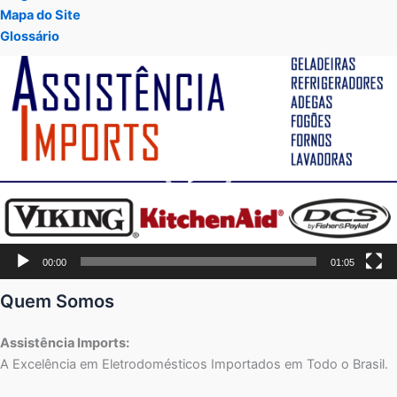
Mapa do Site
Glossário
Tocador
de
vídeo
00:00
01:05
Quem Somos
Assistência Imports:
A Excelência em Eletrodomésticos Importados em Todo o Brasil.