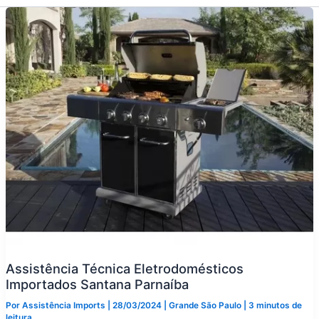
Assistência Técnica Eletrodomésticos
Importados Santana Parnaíba
Por
Assistência Imports
|
28/03/2024
|
Grande São Paulo
|
3 minutos de
leitura