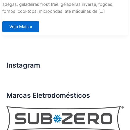
adegas, geladeiras frost free, geladeiras inverse, fogões,
fornos, cooktops, microondas, até máquinas de […]
Assistência
Veja Mais »
Técnica
Eletrodomésticos
Importados
Santana
Parnaíba
Instagram
Marcas Eletrodomésticos