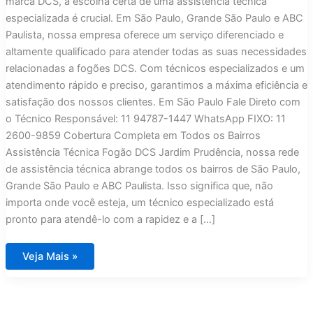
marca DCS, a escolha certa de uma assistência técnica
especializada é crucial. Em São Paulo, Grande São Paulo e ABC
Paulista, nossa empresa oferece um serviço diferenciado e
altamente qualificado para atender todas as suas necessidades
relacionadas a fogões DCS. Com técnicos especializados e um
atendimento rápido e preciso, garantimos a máxima eficiência e
satisfação dos nossos clientes. Em São Paulo Fale Direto com
o Técnico Responsável: 11 94787-1447 WhatsApp FIXO: 11
2600-9859 Cobertura Completa em Todos os Bairros
Assistência Técnica Fogão DCS Jardim Prudência, nossa rede
de assistência técnica abrange todos os bairros de São Paulo,
Grande São Paulo e ABC Paulista. Isso significa que, não
importa onde você esteja, um técnico especializado está
pronto para atendê-lo com a rapidez e a […]
Assistência
Veja Mais »
Técnica
Fogão
DCS
Jardim
Prudência