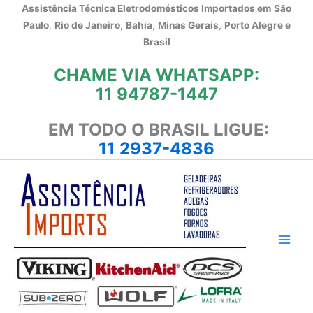
Ir
Assistência Técnica Eletrodomésticos Importados em
São
para
Paulo
,
Rio de Janeiro
,
Bahia
,
Minas Gerais
,
Porto Alegre e
o
Brasil
conteúdo
CHAME VIA WHATSAPP:
11 94787-1447
EM TODO O BRASIL LIGUE:
11 2937-4836