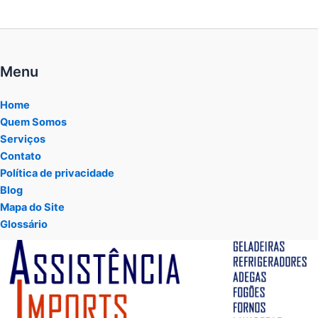
Menu
Home
Quem Somos
Serviços
Contato
Política de privacidade
Blog
Mapa do Site
Glossário
Tocador
de
vídeo