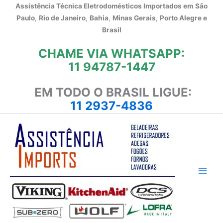
Ir
Assistência Técnica Eletrodomésticos Importados em
São
para
Paulo
,
Rio de Janeiro
,
Bahia
,
Minas Gerais
,
Porto Alegre e
o
Brasil
conteúdo
CHAME VIA WHATSAPP:
11 94787-1447
EM TODO O BRASIL LIGUE:
11 2937-4836