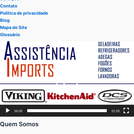
Contato
Política de privacidade
Blog
Mapa do Site
Glossário
Tocador
de
vídeo
00:00
01:05
Quem Somos