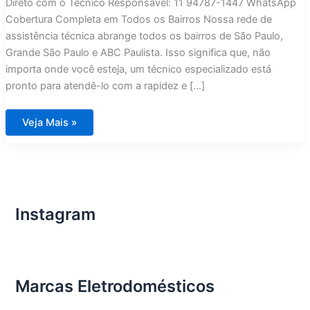
Direto com o Técnico Responsável: 11 94787-1447 WhatsApp
Cobertura Completa em Todos os Bairros Nossa rede de
assistência técnica abrange todos os bairros de São Paulo,
Grande São Paulo e ABC Paulista. Isso significa que, não
importa onde você esteja, um técnico especializado está
pronto para atendê-lo com a rapidez e […]
Assistência
Veja Mais »
Técnica
Fogões
Lofra
em
São
Paulo
Instagram
Marcas Eletrodomésticos