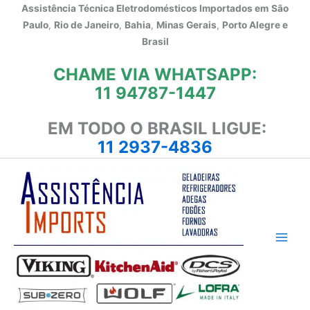
Ir
Assistência Técnica Eletrodomésticos Importados em
São
para
Paulo
,
Rio de Janeiro
,
Bahia
,
Minas Gerais
,
Porto Alegre e
o
Brasil
conteúdo
CHAME VIA WHATSAPP:
11 94787-1447
EM TODO O BRASIL LIGUE:
11 2937-4836