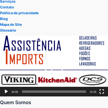
Serviços
Contato
Política de privacidade
Blog
Mapa do Site
Glossário
Tocador
de
vídeo
00:00
01:05
Quem Somos