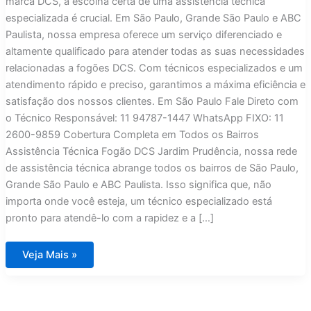
marca DCS, a escolha certa de uma assistência técnica
especializada é crucial. Em São Paulo, Grande São Paulo e ABC
Paulista, nossa empresa oferece um serviço diferenciado e
altamente qualificado para atender todas as suas necessidades
relacionadas a fogões DCS. Com técnicos especializados e um
atendimento rápido e preciso, garantimos a máxima eficiência e
satisfação dos nossos clientes. Em São Paulo Fale Direto com
o Técnico Responsável: 11 94787-1447 WhatsApp FIXO: 11
2600-9859 Cobertura Completa em Todos os Bairros
Assistência Técnica Fogão DCS Jardim Prudência, nossa rede
de assistência técnica abrange todos os bairros de São Paulo,
Grande São Paulo e ABC Paulista. Isso significa que, não
importa onde você esteja, um técnico especializado está
pronto para atendê-lo com a rapidez e a […]
Assistência
Veja Mais »
Técnica
Fogão
DCS
Jardim
Prudência