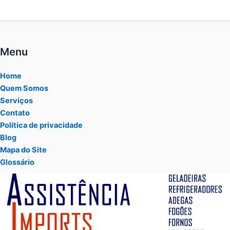
Menu
Home
Quem Somos
Serviços
Contato
Política de privacidade
Blog
Mapa do Site
Glossário
Tocador
de
vídeo