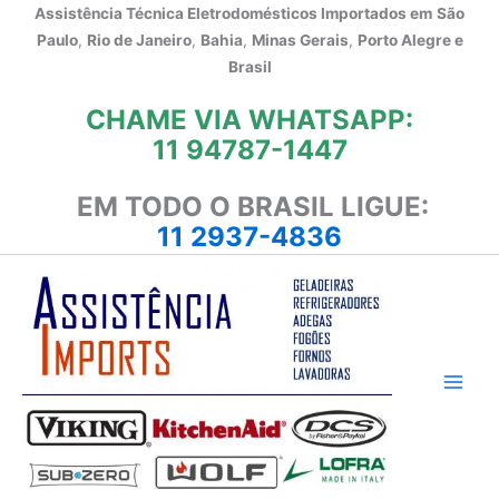
Ir
Assistência Técnica Eletrodomésticos Importados em
São
para
Paulo
,
Rio de Janeiro
,
Bahia
,
Minas Gerais
,
Porto Alegre e
o
Brasil
conteúdo
CHAME VIA WHATSAPP:
11 94787-1447
EM TODO O BRASIL LIGUE:
11 2937-4836