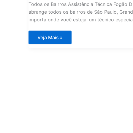
Todos os Bairros Assistência Técnica Fogão D
abrange todos os bairros de São Paulo, Grande
importa onde você esteja, um técnico especia
Assistência
Veja Mais »
Técnica
Fogão
DCS
Santo
Amaro