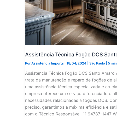
Assistência Técnica Fogão DCS San
Por
Assistência Imports
|
18/04/2024
|
São Paulo
|
5 min
Assistência Técnica Fogão DCS Santo Amaro 
trata da manutenção e reparo de fogões de a
uma assistência técnica especializada é cruci
empresa oferece um serviço diferenciado e al
necessidades relacionadas a fogões DCS. Com
preciso, garantimos a máxima eficiência e sat
com o Técnico Responsável: 11 94787-1447 