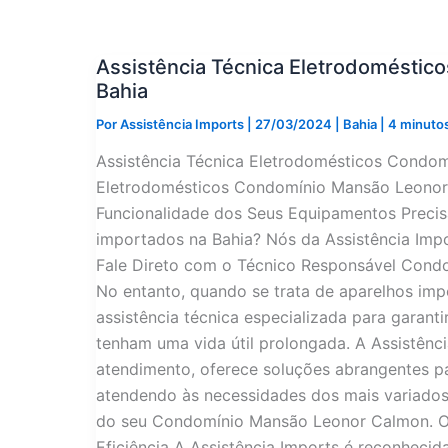
Mansão
Phileto
Sobrinho
na
Assistência Técnica Eletrodomésti
Bahia
Bahia
Por
Assistência Imports
|
27/03/2024
|
Bahia
|
4 minutos
Assistência Técnica Eletrodomésticos Condom
Eletrodomésticos Condomínio Mansão Leonor 
Funcionalidade dos Seus Equipamentos Precisa
importados na Bahia? Nós da Assistência Im
Fale Direto com o Técnico Responsável Con
No entanto, quando se trata de aparelhos imp
assistência técnica especializada para garan
tenham uma vida útil prolongada. A Assistênc
atendimento, oferece soluções abrangentes 
atendendo às necessidades dos mais variado
do seu Condomínio Mansão Leonor Calmon. O
Eficiência A Assistência Imports é reconheci