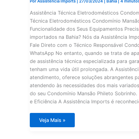
Por
Assistência Imports
|
27/03/2024
|
Bahia
|
4 minutos
Assistência Técnica Eletrodomésticos Condomí
Técnica Eletrodomésticos Condomínio Mansão 
Funcionalidade dos Seus Equipamentos Precisa
importados na Bahia? Nós da Assistência Imp
Fale Direto com o Técnico Responsável Condo
WhatsApp No entanto, quando se trata de apa
de assistência técnica especializada para ga
tenham uma vida útil prolongada. A Assistênc
atendimento, oferece soluções abrangentes 
atendendo às necessidades dos mais variado
do seu Condomínio Mansão Phileto Sobrinho.
e Eficiência A Assistência Imports é reconhec
Assistência
Veja Mais »
Técnica
Eletrodomésticos
Condomínio