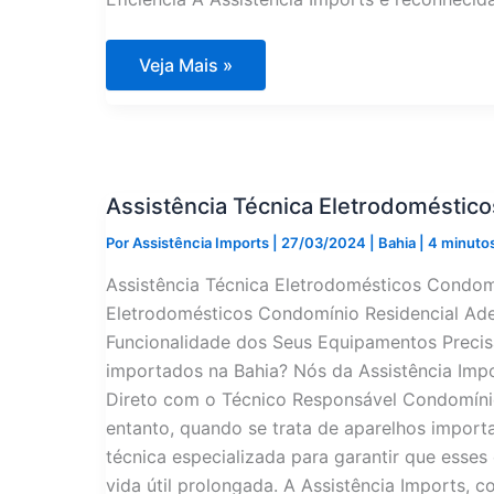
Assistência
Veja Mais »
Técnica
Eletrodomésticos
Condomínio
Mansão
Leonor
Calmon
na
Assistência Técnica Eletrodoméstico
Bahia
Por
Assistência Imports
|
27/03/2024
|
Bahia
|
4 minutos
Assistência Técnica Eletrodomésticos Condomí
Eletrodomésticos Condomínio Residencial Adel
Funcionalidade dos Seus Equipamentos Precisa
importados na Bahia? Nós da Assistência Impo
Direto com o Técnico Responsável Condomíni
entanto, quando se trata de aparelhos import
técnica especializada para garantir que ess
vida útil prolongada. A Assistência Imports, 