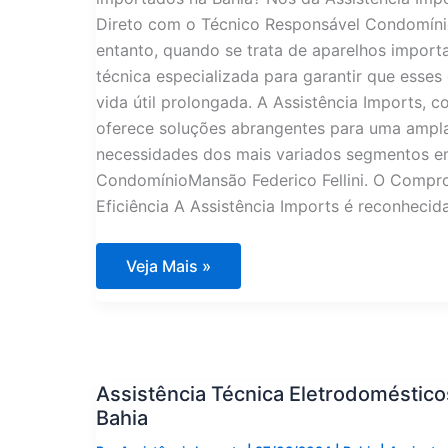
Direto com o Técnico Responsável Condomíni
entanto, quando se trata de aparelhos import
técnica especializada para garantir que ess
vida útil prolongada. A Assistência Imports, 
oferece soluções abrangentes para uma ampl
necessidades dos mais variados segmentos e
CondomínioMansão Federico Fellini. O Compro
Eficiência A Assistência Imports é reconheci
Assistência
Veja Mais »
Técnica
Eletrodomésticos
CondomínioMansão
Federico
Fellini
na
Bahia
Assistência Técnica Eletrodoméstic
Bahia