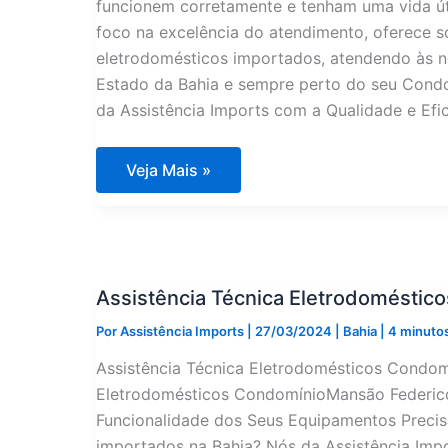
funcionem corretamente e tenham uma vida úti
foco na excelência do atendimento, oferece 
eletrodomésticos importados, atendendo às 
Estado da Bahia e sempre perto do seu Cond
da Assistência Imports com a Qualidade e Efic
Assistência
Veja Mais »
Técnica
Eletrodomésticos
Condomínio
Mansão
Margarida
Costa
Pinto
Assistência Técnica Eletrodoméstico
na
Bahia
Por
Assistência Imports
|
27/03/2024
|
Bahia
|
4 minutos
Assistência Técnica Eletrodomésticos Condomí
Eletrodomésticos CondomínioMansão Federico F
Funcionalidade dos Seus Equipamentos Precisa
importados na Bahia? Nós da Assistência Impo