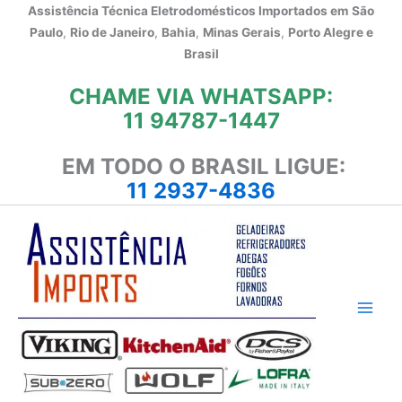
Ir
Assistência Técnica Eletrodomésticos Importados em
São
para
Paulo
,
Rio de Janeiro
,
Bahia
,
Minas Gerais
,
Porto Alegre e
o
Brasil
conteúdo
CHAME VIA WHATSAPP:
11 94787-1447
EM TODO O BRASIL LIGUE:
11 2937-4836