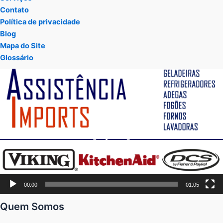
Contato
Política de privacidade
Blog
Mapa do Site
Glossário
Tocador
de
vídeo
00:00
01:05
Quem Somos