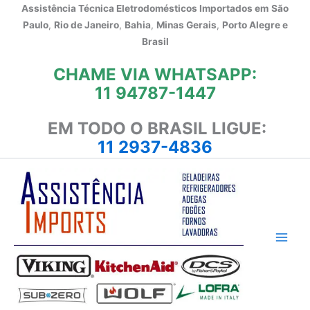
Ir
Assistência Técnica Eletrodomésticos Importados em
São
para
Paulo
,
Rio de Janeiro
,
Bahia
,
Minas Gerais
,
Porto Alegre e
o
Brasil
conteúdo
CHAME VIA WHATSAPP:
11 94787-1447
EM TODO O BRASIL LIGUE:
11 2937-4836